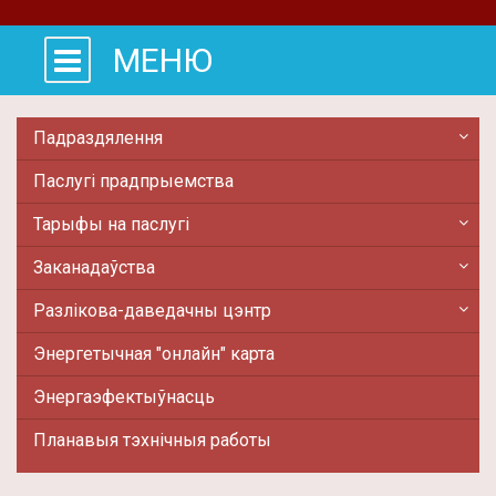
МЕНЮ
Падраздялення
Паслугі прадпрыемства
Тарыфы на паслугі
Заканадаўства
Разлікова-даведачны цэнтр
Энергетычная "онлайн" карта
Энергаэфектыўнасць
Планавыя тэхнiчныя работы