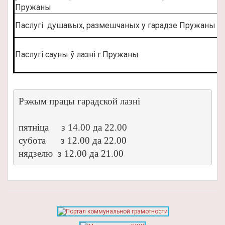
Пружаны
Паслугi душавых, размешчаных у гарадзе Пружаны
Паслугi сауны ў лазнi г.Пружаны
Рэжым працы гарадской лазні

пятніца     з 14.00 да 22.00

субота      з 12.00 да 22.00

нядзелю  з 12.00 да 21.00