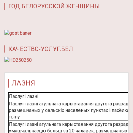
ГОД БЕЛОРУССКОЙ ЖЕНЩИНЫ
КАЧЕСТВО-УСЛУГ.БЕЛ
ЛАЗНЯ
ПаслугI лазнi
Паслугi лазнi агульнага карыставання другога разраду,
размешчаных у сельскiх населеных пунктах i пасёлках
тыпу
Паслугi лазнi агульнага карыставання другога разраду
умяшчальнасцю больш за 20 чалавек, размешчаных у