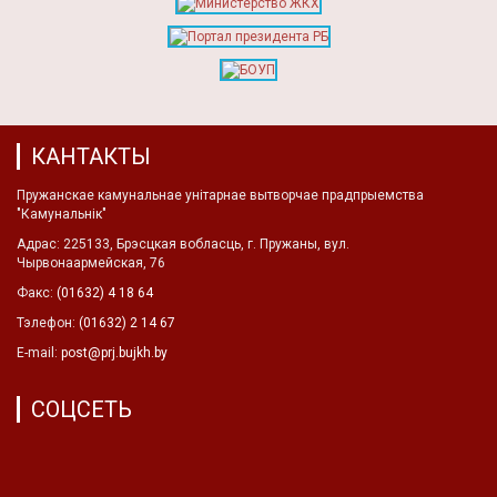
КАНТАКТЫ
Пружанскае камунальнае унітарнае вытворчае прадпрыемства
"Камунальнік"
Адрас: 225133, Брэсцкая вобласць, г. Пружаны, вул.
Чырвонаармейская, 76
Факс:
(01632) 4 18 64
Тэлефон:
(01632) 2 14 67
E-mail:
post@prj.bujkh.by
СОЦСЕТЬ